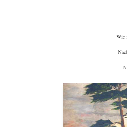
Wie m
Nach
N