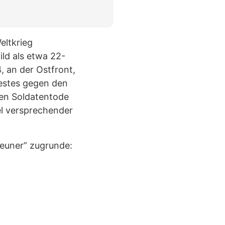
eltkrieg
ild als etwa 22-
, an der Ostfront,
otestes gegen den
gen Soldatentode
el versprechender
geuner” zugrunde: