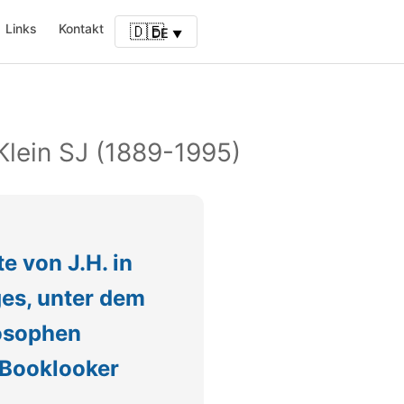
Links
Kontakt
🇩🇪
DE
Klein SJ (1889-1995)
 von J.H. in
ges, unter dem
losophen
 Booklooker