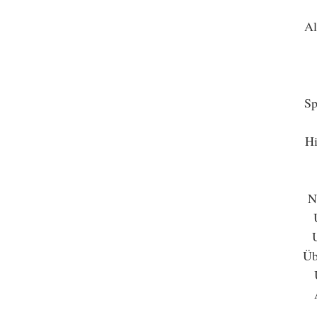
Al
Sp
Hi
N
Üb