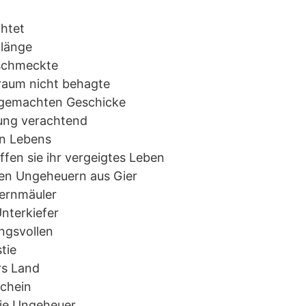
htet
klänge
t schmeckte
Traum nicht behagte
ngemachten Geschicke
ung verachtend
n Lebens
fen sie ihr vergeigtes Leben
den Ungeheuern aus Gier
fernmäuler
nterkiefer
ngsvollen
tie
rs Land
chein
die Ungeheuer