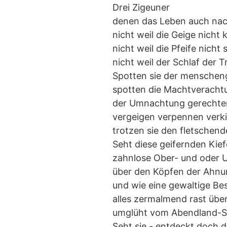
Drei Zigeuner
denen das Leben auch nac
nicht weil die Geige nicht 
nicht weil die Pfeife nich
nicht weil der Schlaf der 
Spotten sie der mensche
spotten die Machtveracht
der Umnachtung gerechte
vergeigen verpennen verkif
trotzen sie den fletschen
Seht diese geifernden Kie
zahnlose Ober- und oder U
über den Köpfen der Ahnu
und wie eine gewaltige Bes
alles zermalmend rast übe
umglüht vom Abendland-S
Seht sie - entdeckt doch 