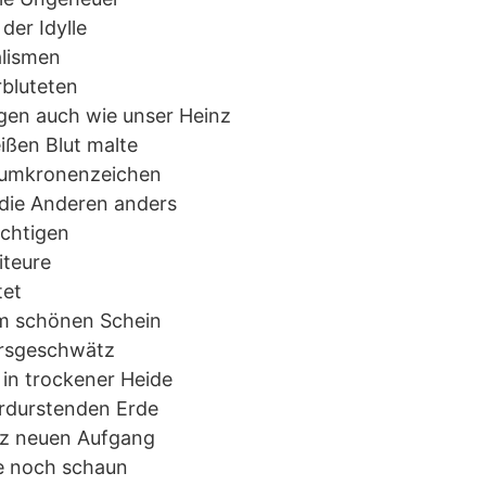
der Idylle
alismen
rbluteten
gen auch wie unser Heinz
ißen Blut malte
Baumkronenzeichen
 die Anderen anders
chtigen
iteure
tet
m schönen Schein
ursgeschwätz
in trockener Heide
erdurstenden Erde
nz neuen Aufgang
e noch schaun