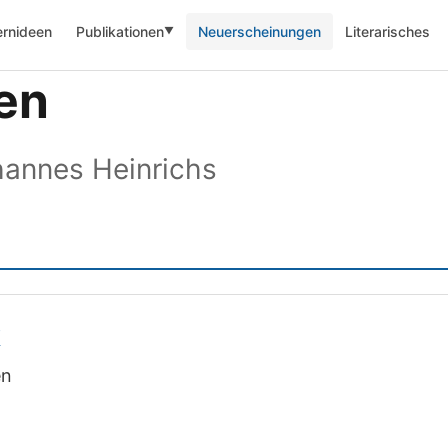
ernideen
Publikationen
Neuerscheinungen
Literarisches
▼
en
hannes Heinrichs
k
en