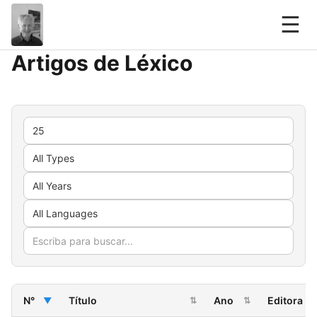
☰
Artigos de Léxico
N°
Título
Ano
Editora
▼
⇅
⇅