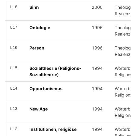
L18
Sinn
2000
Theologis
Realenzyk
L17
Ontologie
1996
Theologis
Realenzyk
L16
Person
1996
Theologis
Realenzyk
L15
Sozialtheorie (Religions-
1994
Wörterbuc
Sozialtheorie)
Religionss
L14
Opportunismus
1994
Wörterbuc
Religionss
L13
New Age
1994
Wörterbuc
Religionss
L12
Institutionen, religiöse
1994
Wörterbuc
Religionss