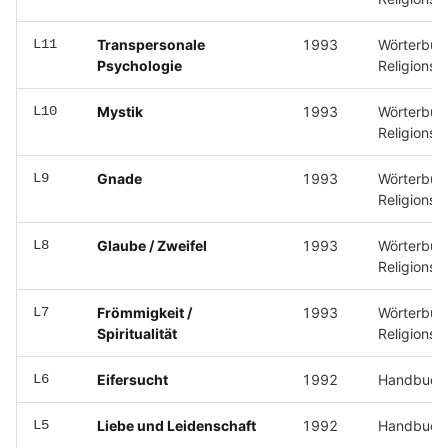
L11
Transpersonale
1993
Wörterbuc
Psychologie
Religionsp
L10
Mystik
1993
Wörterbuc
Religionsp
L9
Gnade
1993
Wörterbuc
Religionsp
L8
Glaube / Zweifel
1993
Wörterbuc
Religionsp
L7
Frömmigkeit /
1993
Wörterbuc
Spiritualität
Religionsp
L6
Eifersucht
1992
Handbuch 
L5
Liebe und Leidenschaft
1992
Handbuch 