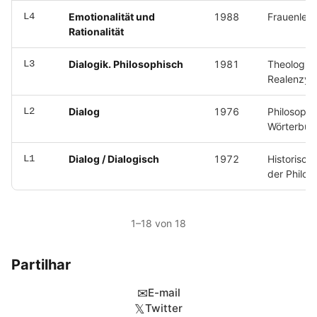
L4
Emotionalität und
1988
Frauenlexi
Rationalität
L3
Dialogik. Philosophisch
1981
Theologis
Realenzyk
L2
Dialog
1976
Philosophi
Wörterbuc
L1
Dialog / Dialogisch
1972
Historisch
der Philos
1–18 von 18
Partilhar
✉
E-mail
𝕏
Twitter