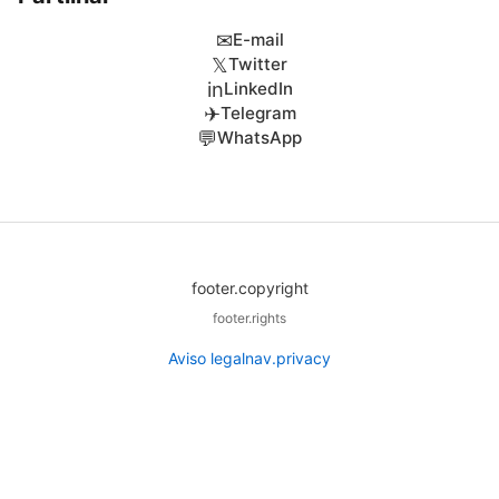
✉
E-mail
𝕏
Twitter
in
LinkedIn
✈
Telegram
💬
WhatsApp
footer.copyright
footer.rights
Aviso legal
nav.privacy