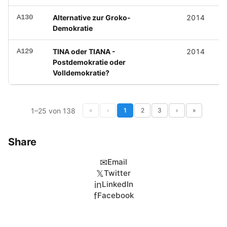
A130
Alternative zur Groko-
2014
Demokratie
A129
TINA oder TIANA -
2014
Postdemokratie oder
Volldemokratie?
1–25 von 138
«
‹
1
2
3
›
»
Share
✉
Email
𝕏
Twitter
in
LinkedIn
f
Facebook