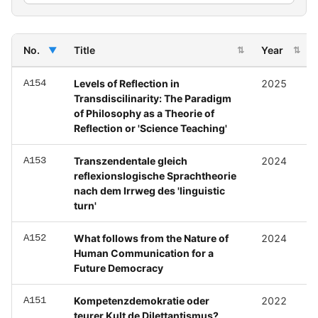
No.
Title
Year
▼
⇅
⇅
A154
Levels of Reflection in
2025
Transdiscilinarity: The Paradigm
of Philosophy as a Theorie of
Reflection or 'Science Teaching'
A153
Transzendentale gleich
2024
reflexionslogische Sprachtheorie
nach dem Irrweg des 'linguistic
turn'
A152
What follows from the Nature of
2024
Human Communication for a
Future Democracy
A151
Kompetenzdemokratie oder
2022
teurer Kult de Dilettantismus?