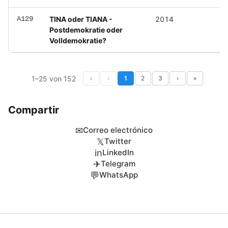
A129
TINA oder TIANA -
2014
Postdemokratie oder
Volldemokratie?
1–25 von 152
«
‹
1
2
3
›
»
Compartir
✉
Correo electrónico
𝕏
Twitter
in
LinkedIn
✈
Telegram
💬
WhatsApp