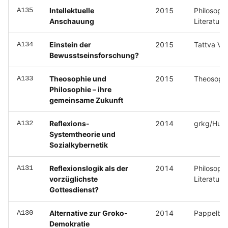
A135
Intellektuelle
2015
Philosoph
Anschauung
Literatura
A134
Einstein der
2015
Tattva Vi
Bewusstseinsforschung?
A133
Theosophie und
2015
Theosophi
Philosophie – ihre
gemeinsame Zukunft
A132
Reflexions-
2014
grkg/Hum
Systemtheorie und
Sozialkybernetik
A131
Reflexionslogik als der
2014
Philosoph
vorzüglichste
Literatura
Gottesdienst?
A130
Alternative zur Groko-
2014
Pappelbla
Demokratie