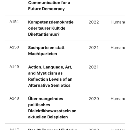
Communication for a
Future Democracy
A151
Kompetenzdemokratie
2022
Humane Wi
oder teurer Kult de
Dilettantismus?
A150
Sachparteien statt
2021
Humane Wi
Machtparteien
A149
Action, Language, Art,
2021
and Mysticism as
Reflection Levels of an
Alternative Semiotics
A148
Über mangelndes
2020
Humane Wi
politisches
Dialektikbewusstsein an
aktuellen Beispielen