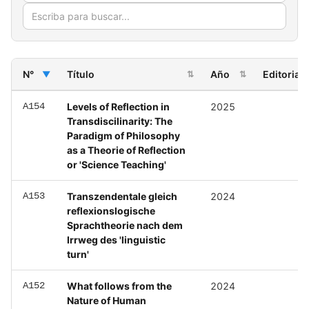
N°
Título
Año
Editorial
▼
⇅
⇅
A154
Levels of Reflection in
2025
Transdiscilinarity: The
Paradigm of Philosophy
as a Theorie of Reflection
or 'Science Teaching'
A153
Transzendentale gleich
2024
reflexionslogische
Sprachtheorie nach dem
Irrweg des 'linguistic
turn'
A152
What follows from the
2024
Nature of Human