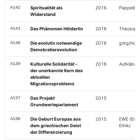
A142
Spiritualität als
2016
Pappelbla
Widerstand
A141
Das Phänomen Hölderlin
2016
Theosophi
A140
Die evolutiv notwendige
2016
grkg/Hum
Demokratierevolution
A139
Kulturelle Solidarität -
2016
Aufklärung
der unerkannte Kern des
aktuellen
Migrationsproblems
A137
Das Projekt
2015
Grundwerteparlament
A136
Die Geburt Europas aus
2015
EWE (Erw
dem griechischen Geist
Ethik)
der Differenzierung