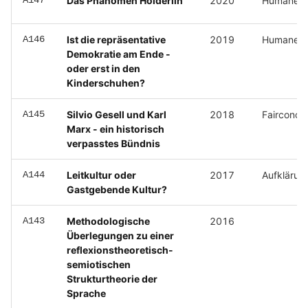
A147
Das Phänomen Hölderlin
2020
Humane Wi
A146
Ist die repräsentative
2019
Humane Wi
Demokratie am Ende -
oder erst in den
Kinderschuhen?
A145
Silvio Gesell und Karl
2018
Faircono
Marx - ein historisch
verpasstes Bündnis
A144
Leitkultur oder
2017
Aufklärung
Gastgebende Kultur?
A143
Methodologische
2016
Überlegungen zu einer
reflexionstheoretisch-
semiotischen
Strukturtheorie der
Sprache